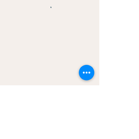
Ernährungs- und Mikronährstoffberatung
darmgesund
Rheinstraße 31