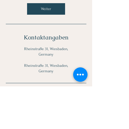
M
Weiter
i
n
.
Kontaktangaben
Rheinstraße 31, Wiesbaden,
Germany
Rheinstraße 31, Wiesbaden,
Germany
Ernährungs- und Mikronährstoffberatung
darmgesund