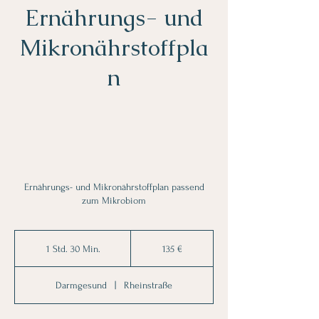
Ernährungs- und
Mikronährstoffpla
n
Ernährungs- und Mikronährstoffplan passend
zum Mikrobiom
135
Euro
1 Std. 30 Min.
1
135 €
S
t
Darmgesund
|
Rheinstraße
d
3
0