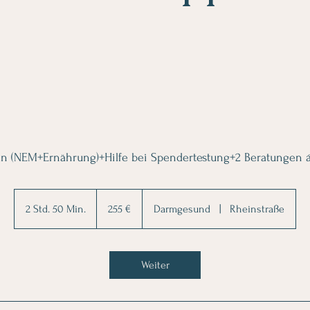
an (NEM+Ernährung)+Hilfe bei Spendertestung+2 Beratungen 
255
Euro
2 Std. 50 Min.
2
255 €
Darmgesund
|
Rheinstraße
S
t
d
Weiter
.
5
0